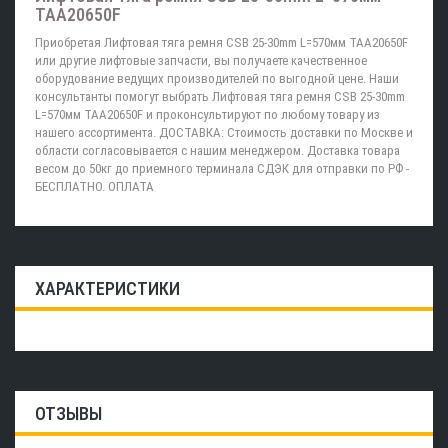
TAA20650F
Приобретая Лифтовая тяга ремня CSB 25-30mm L=570мм TAA20650F
или другие лифтовые запчасти, вы получаете качественное
оборудование ведущих производителей по выгодной цене. Наши
консультанты помогут выбрать Лифтовая тяга ремня CSB 25-30mm
L=570мм TAA20650F и проконсультируют по любому товару из
нашего ассортимента. ДОСТАВКА: Стоимость доставки по Москве и
области согласовывается с нашим менеджером. Доставка товара
весом до 50кг до приемного терминала СДЭК для отправки по РФ -
БЕСПЛАТНО. ОПЛАТА
ХАРАКТЕРИСТИКИ
ОТЗЫВЫ