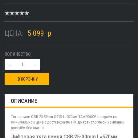
ЦЕНА:
5 099
p
КОЛИЧЕСТВО
В КОРЗИНУ
ОПИСАНИЕ
Тяга ремня CSB 25-30mm OTIS L=570мм TAA20650F продаём по
минимальной цене с доставкой по РФ, до транспортной компании
довезём бесплатно.
Лифтовая тяга ремня CSB 25-30mm L=570мм