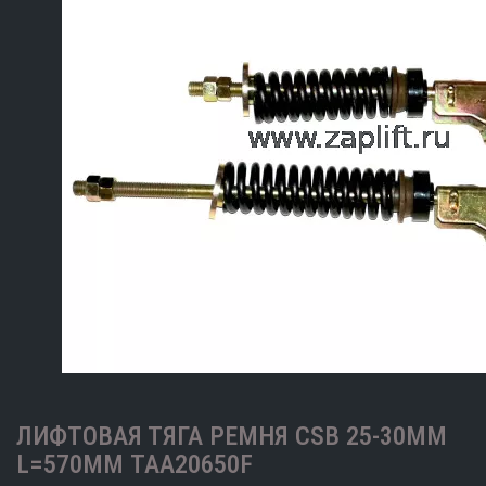
ЛИФТОВАЯ ТЯГА РЕМНЯ CSB 25-30MM
L=570ММ TAA20650F