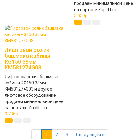
продаем минимальной цене
на портале Zaplift.ru .
3 039
p
Лифтовой ролик
башмака кабины
RG150 38мм
KM581274G03
Лифтовой ролик башмака
кабины RG150 38мм
KM581274G03 и другое
лифтовое оборудование
продаем минимальной цене
на портале Zaplift.ru .
9 785
p
Previous
Next
«
1
2
3
Следующая »