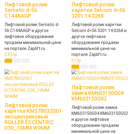
Лифтовой ролик
Лифтовой ролик
Sematic d-56
каретки Selcom d=56
C144AAGP
3201.14.0268
Лифтовой ролик Sematic d-
Лифтовой ролик каретки
56 C144AAGP и другое
Selcom d=56 3201.14.0268 и
лифтовое оборудование
другое лифтовое
продаем минимальной цене
оборудование продаем
на портале Zaplift.ru .
минимальной цене на
2 833
p
портале Zaplift.ru .
613
p
Лифтовой ролик
замка KM603150G04
KM603150G02
Лифтовой ролик
Лифтовой ролик замка
каретки KM378032G01
KM603150G04 KM603150G02
эксцентриковый
и другое лифтовое
ROLLER ECCENTRIC
оборудование продаем
D30_10MM W9MM
минимальной цене на