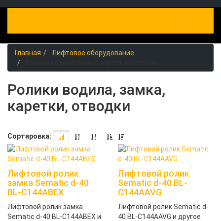
+7(495) 649-88-67
Toggle Navigation
Главная
Лифтовое оборудование
Ролики водила, замка, каретки, отводки
Ролики водила, замка,
каретки, отводки
Сортировка:
Лифтовой ролик
Лифтовой ролик
замка Sematic d-40
Sematic d-40 BL-
BL-C144ABEX
C144AAVG
Лифтовой ролик замка
Лифтовой ролик Sematic d-
Sematic d-40 BL-C144ABEX и
40 BL-C144AAVG и другое