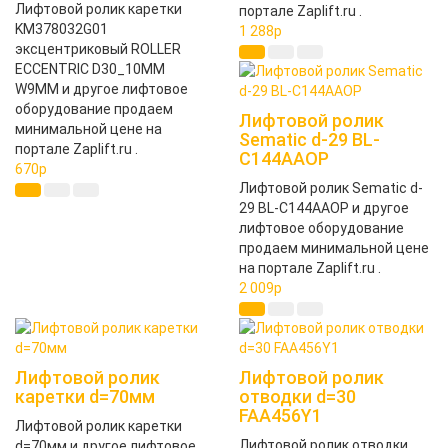
Лифтовой ролик каретки
портале Zaplift.ru .
KM378032G01
1 288
p
эксцентриковый ROLLER
ECCENTRIC D30_10MM
W9MM и другое лифтовое
оборудование продаем
Лифтовой ролик
минимальной цене на
Sematic d-29 BL-
портале Zaplift.ru .
C144AAOP
670
p
Лифтовой ролик Sematic d-
29 BL-C144AAOP и другое
лифтовое оборудование
продаем минимальной цене
на портале Zaplift.ru .
2 009
p
Лифтовой ролик
Лифтовой ролик
каретки d=70мм
отводки d=30
FAA456Y1
Лифтовой ролик каретки
Лифтовой ролик отводки
d=70мм и другое лифтовое