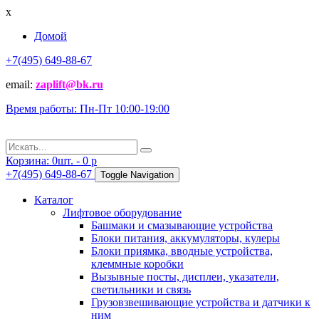
x
Домой
+7(495) 649-88-67
email:
zaplift@bk.ru
Время работы: Пн-Пт 10:00-19:00
Корзина:
0
шт. -
0
p
+7(495) 649-88-67
Toggle Navigation
Каталог
Лифтовое оборудование
Башмаки и смазывающие устройства
Блоки питания, аккумуляторы, кулеры
Блоки приямка, вводные устройства,
клеммные коробки
Вызывные посты, дисплеи, указатели,
светильники и связь
Грузовзвешивающие устройства и датчики к
ним