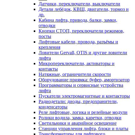
Датчики, переключатели, выключатели
Детали лебёдок, КВШ, двигатели, тормоз и
др.
Кабина лифта, привода, балки, замки,
отводки
Кнопки СТОП, переключатели режимов,
посты
Лифтовые кабели, провода, разъёмы и
крепления
Ловители Gervall, OTIS и другие ловители
лифта
Микропереключатели, активаторы и
контакты
Натяжные, ограничители скорости
Оборудование приямка: буфер, амортизатор
Программаторы и сервисные устройства
лифта
Пускатели электромагнитные и контакторы
Радиодетали: диоды, предохранители,
конденсаторы
Реле лифтовые, логика и релейные модули
Ролики водила, замка, каретки, отводки
Светильники и аварийное освещение
Станции управления лифта, блоки и платы
Трансформаторы для лифтового