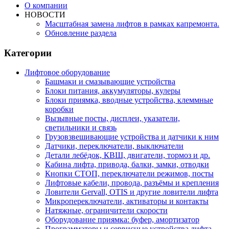
О компании
НОВОСТИ
Масштабная замена лифтов в рамках капремонта.
Обновление раздела
Категории
Лифтовое оборудование
Башмаки и смазывающие устройства
Блоки питания, аккумуляторы, кулеры
Блоки приямка, вводные устройства, клеммные
коробки
Вызывные посты, дисплеи, указатели,
светильники и связь
Грузовзвешивающие устройства и датчики к ним
Датчики, переключатели, выключатели
Детали лебёдок, КВШ, двигатели, тормоз и др.
Кабина лифта, привода, балки, замки, отводки
Кнопки СТОП, переключатели режимов, посты
Лифтовые кабели, провода, разъёмы и крепления
Ловители Gervall, OTIS и другие ловители лифта
Микропереключатели, активаторы и контакты
Натяжные, ограничители скорости
Оборудование приямка: буфер, амортизатор
Программаторы и сервисные устройства лифта