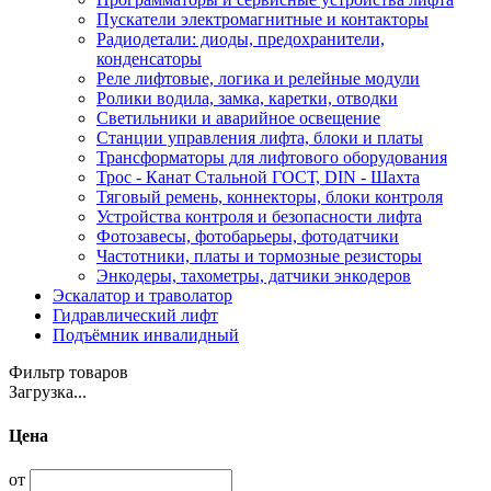
Пускатели электромагнитные и контакторы
Радиодетали: диоды, предохранители,
конденсаторы
Реле лифтовые, логика и релейные модули
Ролики водила, замка, каретки, отводки
Светильники и аварийное освещение
Станции управления лифта, блоки и платы
Трансформаторы для лифтового оборудования
Трос - Канат Стальной ГОСТ, DIN - Шахта
Тяговый ремень, коннекторы, блоки контроля
Устройства контроля и безопасности лифта
Фотозавесы, фотобарьеры, фотодатчики
Частотники, платы и тормозные резисторы
Энкодеры, тахометры, датчики энкодеров
Эскалатор и траволатор
Гидравлический лифт
Подъёмник инвалидный
Фильтр товаров
Загрузка...
Цена
от