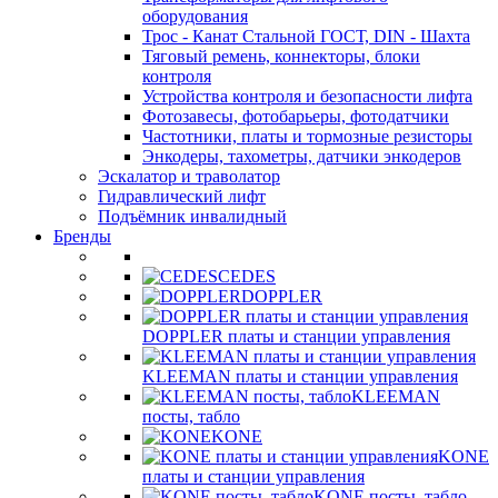
оборудования
Трос - Канат Стальной ГОСТ, DIN - Шахта
Тяговый ремень, коннекторы, блоки
контроля
Устройства контроля и безопасности лифта
Фотозавесы, фотобарьеры, фотодатчики
Частотники, платы и тормозные резисторы
Энкодеры, тахометры, датчики энкодеров
Эскалатор и траволатор
Гидравлический лифт
Подъёмник инвалидный
Бренды
CEDES
DOPPLER
DOPPLER платы и станции управления
KLEEMAN платы и станции управления
KLEEMAN
посты, табло
KONE
KONE
платы и станции управления
KONE посты, табло