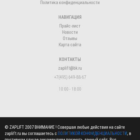
Политика конфиденциальности
НАВИГАЦИЯ
Прайс-лист
Новости
Отзывы
Карта сайта
КОНТАКТЫ
zaplift@bk.ru
+7(495) 649-88-67
10:00 - 18:00
©
ZAPLIFT
2007 ВНИМАНИЕ ! Совершая любые действия на сайте
zaplift.ru вы соглашаетесь с
ПОЛИТИКОЙ КОНФИДЕНЦИАЛЬНОСТИ
, в
противном случае рекомендуем покинуть данный сайт. Вся