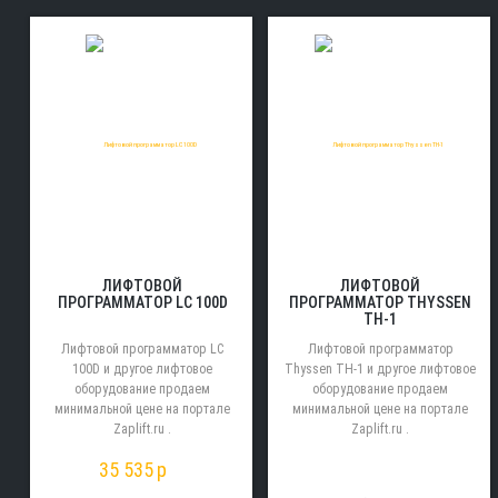
ЛИФТОВОЙ
ЛИФТОВОЙ
ПРОГРАММАТОР LC 100D
ПРОГРАММАТОР THYSSEN
TH-1
Лифтовой программатор LC
Лифтовой программатор
100D и другое лифтовое
Thyssen TH-1 и другое лифтовое
оборудование продаем
оборудование продаем
минимальной цене на портале
минимальной цене на портале
Zaplift.ru .
Zaplift.ru .
35 535
p