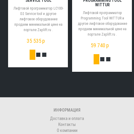
SERVICE TOOL
PROGRAMMING TOOL
WITTUR
Лифтовой программатор LC100-
Лифтовой программатор
D2 Service tool и другое
Programming Tool WITTUR и
лифтовое оборудование
другое лифтовое оборудование
продаем минимальной цене на
продаем минимальной цене на
портале Zaplift.ru .
портале Zaplift.ru .
35 535
p
59 740
p
ИНФОРМАЦИЯ
Доставка и оплата
Контакты
О компании