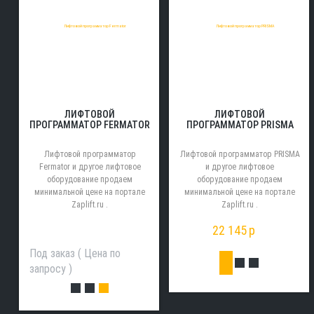
ЛИФТОВОЙ
ЛИФТОВОЙ
ПРОГРАММАТОР FERMATOR
ПРОГРАММАТОР PRISMA
Лифтовой программатор
Лифтовой программатор PRISMA
Fermator и другое лифтовое
и другое лифтовое
оборудование продаем
оборудование продаем
минимальной цене на портале
минимальной цене на портале
Zaplift.ru .
Zaplift.ru .
22 145
p
Под заказ ( Цена по
запросу )