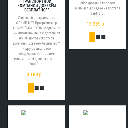
ТРАНСПОРТНОЙ
оборудование продаем
КОМПАНИИ ДОВЕЗЁМ
минимальной цене на портале
БЕСПЛАТНО.""
Zaplift.ru .
Лифтовой программатор
13 339
p
ОЛИМП МСУ Программатор
ОЛИМП "МСУ" OTIS продаём по
минимальной цене с доставкой
по РФ, до транспортной
компании довезём бесплатно.""
и другое лифтовое
оборудование продаем
минимальной цене на портале
Zaplift.ru .
8 189
p