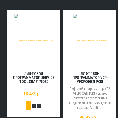
ЛИФТОВОЙ
ЛИФТОВОЙ
ПРОГРАММАТОР SERVICE
ПРОГРАММАТОР VCP-
TOOL GBA21750S2
VFCPC00EN PCDI
Лифтовой программатор VCP-
18 489
p
VFCPC00EN PCDI и другое
лифтовое оборудование
продаем минимальной цене на
портале Zaplift.ru .
48 925
p