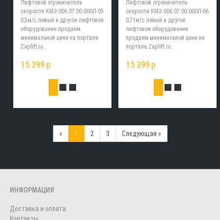
Лифтовой ограничитель
Лифтовой ограничитель
скорости КМЗ 006.07.00.000Л-05
скорости КМЗ 006.07.00.000Л-06
0,5м/с левый и другое лифтовое
0,71м/с левый и другое
оборудование продаем
лифтовое оборудование
минимальной цене на портале
продаем минимальной цене на
Zaplift.ru .
портале Zaplift.ru .
15 399
p
15 399
p
Previous
Next
«
1
2
3
Следующая »
ИНФОРМАЦИЯ
Доставка и оплата
Контакты