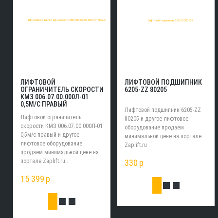
ЛИФТОВОЙ ПОДШИПНИК
ЛИФТОВОЙ
6205-ZZ 80205
ОГРАНИЧИТЕЛЬ СКОРОСТИ
КМЗ 006.07.00.000Л-01
0,5М/С ПРАВЫЙ
Лифтовой подшипник 6205-ZZ
Лифтовой ограничитель
80205 и другое лифтовое
скорости КМЗ 006.07.00.000Л-01
оборудование продаем
0,5м/с правый и другое
минимальной цене на портале
лифтовое оборудование
Zaplift.ru .
продаем минимальной цене на
330
p
портале Zaplift.ru .
15 399
p