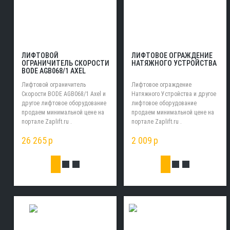
ЛИФТОВОЙ
ЛИФТОВОЕ ОГРАЖДЕНИЕ
ОГРАНИЧИТЕЛЬ СКОРОСТИ
НАТЯЖНОГО УСТРОЙСТВА
BODE AGB068/1 AXEL
Лифтовой ограничитель
Лифтовое ограждение
Скорости BODE AGB068/1 Axel и
Натяжного Устройства и другое
другое лифтовое оборудование
лифтовое оборудование
продаем минимальной цене на
продаем минимальной цене на
портале Zaplift.ru .
портале Zaplift.ru .
26 265
p
2 009
p