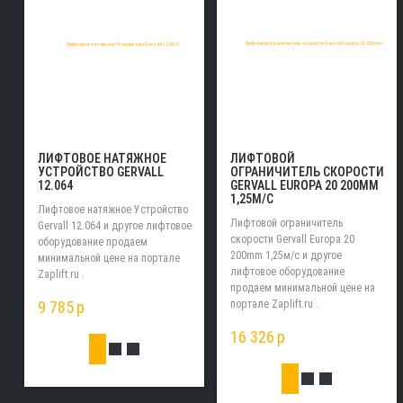
ЛИФТОВОЕ НАТЯЖНОЕ
ЛИФТОВОЙ
УСТРОЙСТВО GERVALL
ОГРАНИЧИТЕЛЬ СКОРОСТИ
12.064
GERVALL EUROPA 20 200MM
1,25М/С
Лифтовое натяжное Устройство
Лифтовой ограничитель
Gervall 12.064 и другое лифтовое
скорости Gervall Europa 20
оборудование продаем
200mm 1,25м/с и другое
минимальной цене на портале
лифтовое оборудование
Zaplift.ru .
продаем минимальной цене на
9 785
p
портале Zaplift.ru .
16 326
p