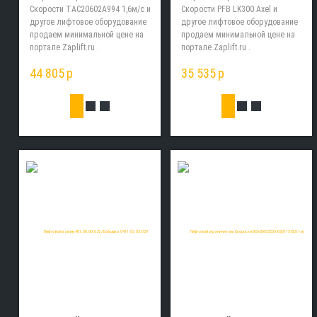
Скорости TAC20602A994 1,6м/с и
Скорости PFB LK300 Axel и
другое лифтовое оборудование
другое лифтовое оборудование
продаем минимальной цене на
продаем минимальной цене на
портале Zaplift.ru .
портале Zaplift.ru .
44 805
p
35 535
p