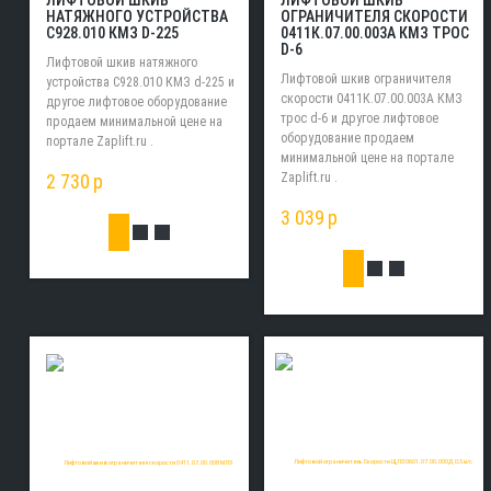
ЛИФТОВОЙ ШКИВ
НАТЯЖНОГО УСТРОЙСТВА
ОГРАНИЧИТЕЛЯ СКОРОСТИ
С928.010 КМЗ D-225
0411К.07.00.003А КМЗ ТРОС
D-6
Лифтовой шкив натяжного
Лифтовой шкив ограничителя
устройства С928.010 КМЗ d-225 и
скорости 0411К.07.00.003А КМЗ
другое лифтовое оборудование
трос d-6 и другое лифтовое
продаем минимальной цене на
оборудование продаем
портале Zaplift.ru .
минимальной цене на портале
2 730
p
Zaplift.ru .
3 039
p