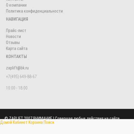
О компании
Политика конфиденциальности
НАВИГАЦИЯ
Прайс-лист
Новости
Отзывы
Карта сайта
КОНТАКТЫ
zaplift@bk.ru
+7(495) 649-88-67
10:00 - 18:00
©
ZAPLIFT
2007 ВНИМАНИЕ ! Совершая любые действия на сайте
Домой
Кабинет
Корзина
Поиск
zaplift.ru вы соглашаетесь с
ПОЛИТИКОЙ КОНФИДЕНЦИАЛЬНОСТИ
, в
противном случае рекомендуем покинуть данный сайт. Вся