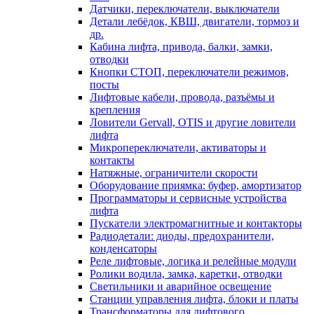
Датчики, переключатели, выключатели
Детали лебёдок, КВШ, двигатели, тормоз и
др.
Кабина лифта, привода, балки, замки,
отводки
Кнопки СТОП, переключатели режимов,
посты
Лифтовые кабели, провода, разъёмы и
крепления
Ловители Gervall, OTIS и другие ловители
лифта
Микропереключатели, активаторы и
контакты
Натяжные, ограничители скорости
Оборудование приямка: буфер, амортизатор
Программаторы и сервисные устройства
лифта
Пускатели электромагнитные и контакторы
Радиодетали: диоды, предохранители,
конденсаторы
Реле лифтовые, логика и релейные модули
Ролики водила, замка, каретки, отводки
Светильники и аварийное освещение
Станции управления лифта, блоки и платы
Трансформаторы для лифтового