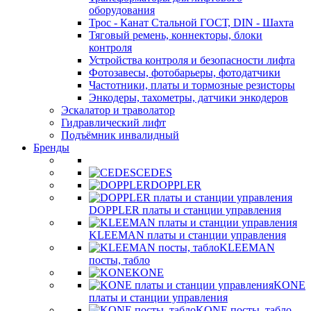
оборудования
Трос - Канат Стальной ГОСТ, DIN - Шахта
Тяговый ремень, коннекторы, блоки
контроля
Устройства контроля и безопасности лифта
Фотозавесы, фотобарьеры, фотодатчики
Частотники, платы и тормозные резисторы
Энкодеры, тахометры, датчики энкодеров
Эскалатор и траволатор
Гидравлический лифт
Подъёмник инвалидный
Бренды
CEDES
DOPPLER
DOPPLER платы и станции управления
KLEEMAN платы и станции управления
KLEEMAN
посты, табло
KONE
KONE
платы и станции управления
KONE посты, табло