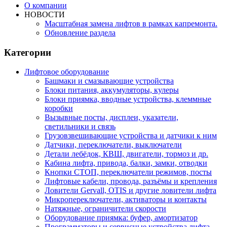
О компании
НОВОСТИ
Масштабная замена лифтов в рамках капремонта.
Обновление раздела
Категории
Лифтовое оборудование
Башмаки и смазывающие устройства
Блоки питания, аккумуляторы, кулеры
Блоки приямка, вводные устройства, клеммные
коробки
Вызывные посты, дисплеи, указатели,
светильники и связь
Грузовзвешивающие устройства и датчики к ним
Датчики, переключатели, выключатели
Детали лебёдок, КВШ, двигатели, тормоз и др.
Кабина лифта, привода, балки, замки, отводки
Кнопки СТОП, переключатели режимов, посты
Лифтовые кабели, провода, разъёмы и крепления
Ловители Gervall, OTIS и другие ловители лифта
Микропереключатели, активаторы и контакты
Натяжные, ограничители скорости
Оборудование приямка: буфер, амортизатор
Программаторы и сервисные устройства лифта