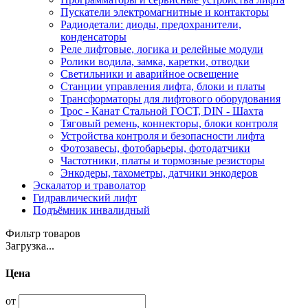
Пускатели электромагнитные и контакторы
Радиодетали: диоды, предохранители,
конденсаторы
Реле лифтовые, логика и релейные модули
Ролики водила, замка, каретки, отводки
Светильники и аварийное освещение
Станции управления лифта, блоки и платы
Трансформаторы для лифтового оборудования
Трос - Канат Стальной ГОСТ, DIN - Шахта
Тяговый ремень, коннекторы, блоки контроля
Устройства контроля и безопасности лифта
Фотозавесы, фотобарьеры, фотодатчики
Частотники, платы и тормозные резисторы
Энкодеры, тахометры, датчики энкодеров
Эскалатор и траволатор
Гидравлический лифт
Подъёмник инвалидный
Фильтр товаров
Загрузка...
Цена
от