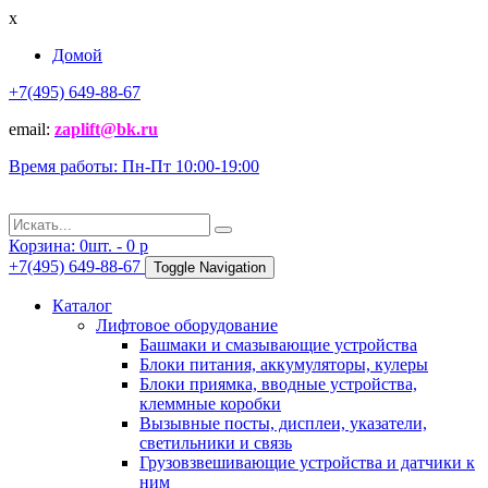
x
Домой
+7(495) 649-88-67
email:
zaplift@bk.ru
Время работы: Пн-Пт 10:00-19:00
Корзина:
0
шт. -
0
p
+7(495) 649-88-67
Toggle Navigation
Каталог
Лифтовое оборудование
Башмаки и смазывающие устройства
Блоки питания, аккумуляторы, кулеры
Блоки приямка, вводные устройства,
клеммные коробки
Вызывные посты, дисплеи, указатели,
светильники и связь
Грузовзвешивающие устройства и датчики к
ним