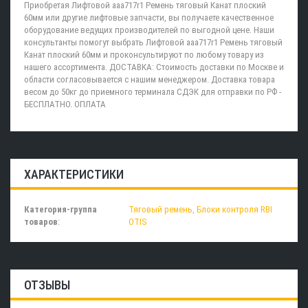
Приобретая Лифтовой aaa717r1 Ремень тяговый Канат плоский
60мм или другие лифтовые запчасти, вы получаете качественное
оборудование ведущих производителей по выгодной цене. Наши
консультанты помогут выбрать Лифтовой aaa717r1 Ремень тяговый
Канат плоский 60мм и проконсультируют по любому товару из
нашего ассортимента. ДОСТАВКА: Стоимость доставки по Москве и
области согласовывается с нашим менеджером. Доставка товара
весом до 50кг до приемного терминала СДЭК для отправки по РФ -
БЕСПЛАТНО. ОПЛАТА
ХАРАКТЕРИСТИКИ
Категория-группа
Тяговый ремень, Блоки контроля RBI
товаров
:
OTIS
ОТЗЫВЫ